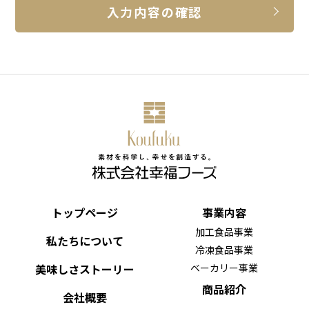
入力内容の確認
の必要な措置を講じ、安全対策を実施し個人情報の
厳重な管理を行ないます。
2.個人情報の利用目的
お客さまからお預かりした個人情報は、当社からの
ご連絡や業務のご案内やご質問に対する回答とし
て、電子メールや資料のご送付に利用いたします。
3.個人情報の第三者への開示・提供の禁
トップページ
事業内容
加工食品事業
止
私たちについて
冷凍食品事業
美味しさストーリー
ベーカリー事業
当社は、お客さまよりお預かりした個人情報を適切
商品紹介
会社概要
に管理し、次のいずれかに該当する場合を除き、個